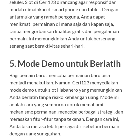
seluler. Slot di Ceri123 dirancang agar responsif dan
mudah dimainkan di smartphone dan tablet. Dengan
antarmuka yang ramah pengguna, Anda dapat
menikmati permainan di mana saja dan kapan saja,
tanpa mengorbankan kualitas grafis dan pengalaman
bermain. Ini memungkinkan Anda untuk bersenang-
senang saat beraktivitas sehari-hari.
5. Mode Demo untuk Berlatih
Bagi pemain baru, mencoba permainan baru bisa
menjadi menakutkan. Namun, Ceri123 menyediakan
mode demo untuk slot Habanero yang memungkinkan
Anda berlatih tanpa risiko kehilangan uang. Mode ini
adalah cara yang sempurna untuk memahami
mekanisme permainan, mencoba berbagai strategi, dan
merasakan fitur-fitur tanpa tekanan. Dengan cara ini,
Anda bisa merasa lebih percaya diri sebelum bermain
dengan uang sungguhan.