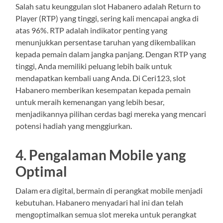
Salah satu keunggulan slot Habanero adalah Return to
Player (RTP) yang tinggi, sering kali mencapai angka di
atas 96%. RTP adalah indikator penting yang
menunjukkan persentase taruhan yang dikembalikan
kepada pemain dalam jangka panjang. Dengan RTP yang
tinggi, Anda memiliki peluang lebih baik untuk
mendapatkan kembali uang Anda. Di Ceri123, slot
Habanero memberikan kesempatan kepada pemain
untuk meraih kemenangan yang lebih besar,
menjadikannya pilihan cerdas bagi mereka yang mencari
potensi hadiah yang menggiurkan.
4. Pengalaman Mobile yang
Optimal
Dalam era digital, bermain di perangkat mobile menjadi
kebutuhan. Habanero menyadari hal ini dan telah
mengoptimalkan semua slot mereka untuk perangkat