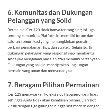
6. Komunitas dan Dukungan
Pelanggan yang Solid
Bermain di Ceri123 tidak hanya tentang slot; ini juga
tentang komunitas. Platform ini memiliki forum dan
saluran komunikasi yang memungkinkan pemain
berbagi pengalaman, tips, dan strategi. Selain itu, tim
dukungan pelanggan yang responsif siap membantu
Anda jika mengalami masalah atau memiliki pertanyaan.
Dukungan yang baik ini menciptakan lingkungan
bermain yang aman dan menyenangkan.
7. Beragam Pilihan Permainan
Ceri123 menawarkan koleksi slot Habanero yang luas,
sehingga Anda tidak akan kehabisan pilihan. Dari slot
klasik dengan tiga gulungan hingga slot modern dengan