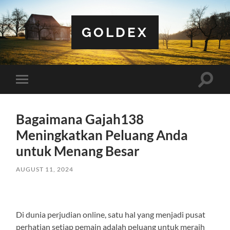
GOLDEX
Toggle
Toggle
search
mobile
field
menu
Bagaimana Gajah138
Meningkatkan Peluang Anda
untuk Menang Besar
AUGUST 11, 2024
Di dunia perjudian online, satu hal yang menjadi pusat
perhatian setiap pemain adalah peluang untuk meraih