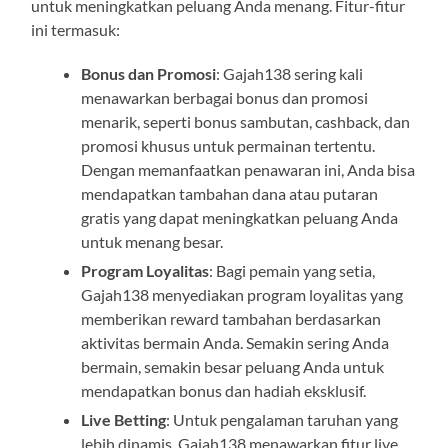
untuk meningkatkan peluang Anda menang. Fitur-fitur
ini termasuk:
Bonus dan Promosi
: Gajah138 sering kali
menawarkan berbagai bonus dan promosi
menarik, seperti bonus sambutan, cashback, dan
promosi khusus untuk permainan tertentu.
Dengan memanfaatkan penawaran ini, Anda bisa
mendapatkan tambahan dana atau putaran
gratis yang dapat meningkatkan peluang Anda
untuk menang besar.
Program Loyalitas
: Bagi pemain yang setia,
Gajah138 menyediakan program loyalitas yang
memberikan reward tambahan berdasarkan
aktivitas bermain Anda. Semakin sering Anda
bermain, semakin besar peluang Anda untuk
mendapatkan bonus dan hadiah eksklusif.
Live Betting
: Untuk pengalaman taruhan yang
lebih dinamis, Gajah138 menawarkan fitur live