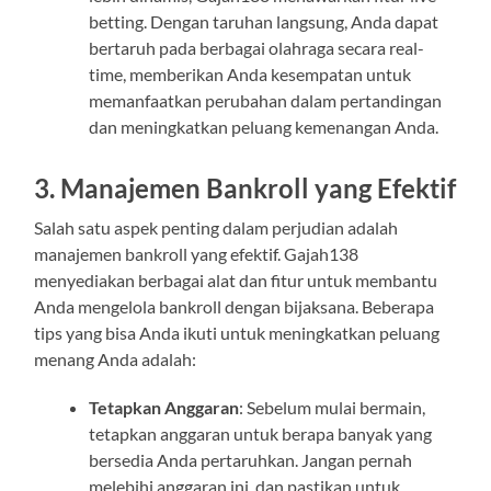
betting. Dengan taruhan langsung, Anda dapat
bertaruh pada berbagai olahraga secara real-
time, memberikan Anda kesempatan untuk
memanfaatkan perubahan dalam pertandingan
dan meningkatkan peluang kemenangan Anda.
3. Manajemen Bankroll yang Efektif
Salah satu aspek penting dalam perjudian adalah
manajemen bankroll yang efektif. Gajah138
menyediakan berbagai alat dan fitur untuk membantu
Anda mengelola bankroll dengan bijaksana. Beberapa
tips yang bisa Anda ikuti untuk meningkatkan peluang
menang Anda adalah:
Tetapkan Anggaran
: Sebelum mulai bermain,
tetapkan anggaran untuk berapa banyak yang
bersedia Anda pertaruhkan. Jangan pernah
melebihi anggaran ini, dan pastikan untuk