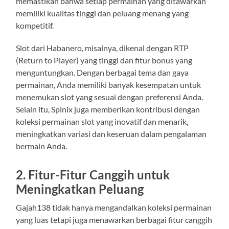
memastikan bahwa setiap permainan yang ditawarkan
memiliki kualitas tinggi dan peluang menang yang
kompetitif.
Slot dari Habanero, misalnya, dikenal dengan RTP
(Return to Player) yang tinggi dan fitur bonus yang
menguntungkan. Dengan berbagai tema dan gaya
permainan, Anda memiliki banyak kesempatan untuk
menemukan slot yang sesuai dengan preferensi Anda.
Selain itu, Spinix juga memberikan kontribusi dengan
koleksi permainan slot yang inovatif dan menarik,
meningkatkan variasi dan keseruan dalam pengalaman
bermain Anda.
2. Fitur-Fitur Canggih untuk
Meningkatkan Peluang
Gajah138 tidak hanya mengandalkan koleksi permainan
yang luas tetapi juga menawarkan berbagai fitur canggih