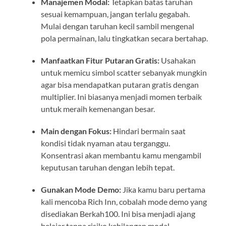
Manajemen Modal:
Tetapkan batas taruhan
sesuai kemampuan, jangan terlalu gegabah.
Mulai dengan taruhan kecil sambil mengenal
pola permainan, lalu tingkatkan secara bertahap.
Manfaatkan Fitur Putaran Gratis:
Usahakan
untuk memicu simbol scatter sebanyak mungkin
agar bisa mendapatkan putaran gratis dengan
multiplier. Ini biasanya menjadi momen terbaik
untuk meraih kemenangan besar.
Main dengan Fokus:
Hindari bermain saat
kondisi tidak nyaman atau terganggu.
Konsentrasi akan membantu kamu mengambil
keputusan taruhan dengan lebih tepat.
Gunakan Mode Demo:
Jika kamu baru pertama
kali mencoba Rich Inn, cobalah mode demo yang
disediakan Berkah100. Ini bisa menjadi ajang
belajar tanpa risiko kehilangan modal.