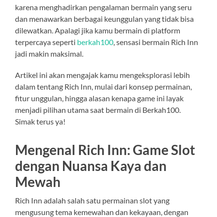
karena menghadirkan pengalaman bermain yang seru
dan menawarkan berbagai keunggulan yang tidak bisa
dilewatkan. Apalagi jika kamu bermain di platform
terpercaya seperti
berkah100
, sensasi bermain Rich Inn
jadi makin maksimal.
Artikel ini akan mengajak kamu mengeksplorasi lebih
dalam tentang Rich Inn, mulai dari konsep permainan,
fitur unggulan, hingga alasan kenapa game ini layak
menjadi pilihan utama saat bermain di Berkah100.
Simak terus ya!
Mengenal Rich Inn: Game Slot
dengan Nuansa Kaya dan
Mewah
Rich Inn adalah salah satu permainan slot yang
mengusung tema kemewahan dan kekayaan, dengan