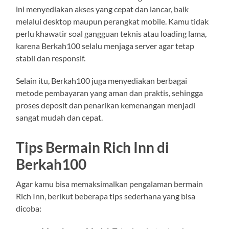
ini menyediakan akses yang cepat dan lancar, baik
melalui desktop maupun perangkat mobile. Kamu tidak
perlu khawatir soal gangguan teknis atau loading lama,
karena Berkah100 selalu menjaga server agar tetap
stabil dan responsif.
Selain itu, Berkah100 juga menyediakan berbagai
metode pembayaran yang aman dan praktis, sehingga
proses deposit dan penarikan kemenangan menjadi
sangat mudah dan cepat.
Tips Bermain Rich Inn di
Berkah100
Agar kamu bisa memaksimalkan pengalaman bermain
Rich Inn, berikut beberapa tips sederhana yang bisa
dicoba: