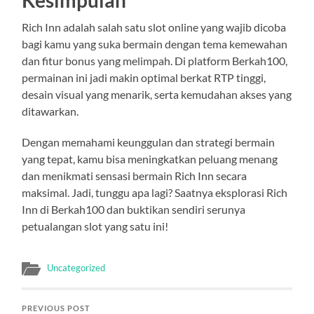
Rich Inn adalah salah satu slot online yang wajib dicoba
bagi kamu yang suka bermain dengan tema kemewahan
dan fitur bonus yang melimpah. Di platform Berkah100,
permainan ini jadi makin optimal berkat RTP tinggi,
desain visual yang menarik, serta kemudahan akses yang
ditawarkan.
Dengan memahami keunggulan dan strategi bermain
yang tepat, kamu bisa meningkatkan peluang menang
dan menikmati sensasi bermain Rich Inn secara
maksimal. Jadi, tunggu apa lagi? Saatnya eksplorasi Rich
Inn di Berkah100 dan buktikan sendiri serunya
petualangan slot yang satu ini!
Uncategorized
PREVIOUS POST