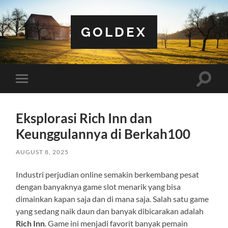
GOLDEX
Toggle
Toggle
search
mobile
field
menu
Eksplorasi Rich Inn dan
Keunggulannya di Berkah100
AUGUST 8, 2025
Industri perjudian online semakin berkembang pesat
dengan banyaknya game slot menarik yang bisa
dimainkan kapan saja dan di mana saja. Salah satu game
yang sedang naik daun dan banyak dibicarakan adalah
Rich Inn
. Game ini menjadi favorit banyak pemain