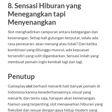
8. Sensasi Hiburan yang
Menegangkan tapi
Menyenangkan
Slot menghadirkan campuran antara ketegangan dan
kesenangan. Setiap kali gulungan berputar, selalu ada
rasa penasaran: akan menang atau tidak? Dan ketika
kombinasi yang ditunggu muncul, ada kepuasan
tersendiri yang sulit digambarkan. Sensasi inilah yang
membuat pemain ingin kembali lagi dan lagi.
Penutup
Gameplay
slot
berhasil menarik hati banyak pemain di
Indonesia karena kesederhanaannya, visual yang
menarik, dan tentu saja, harapan akan kemenangan.
Namun yang terpenting, slot menawarkan hiburan yang
fleksibel dan sesuai dengan gaya hidup modern yang