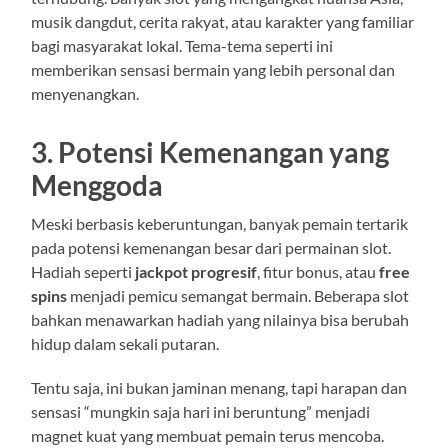
musik dangdut, cerita rakyat, atau karakter yang familiar
bagi masyarakat lokal. Tema-tema seperti ini
memberikan sensasi bermain yang lebih personal dan
menyenangkan.
3. Potensi Kemenangan yang
Menggoda
Meski berbasis keberuntungan, banyak pemain tertarik
pada potensi kemenangan besar dari permainan slot.
Hadiah seperti
jackpot progresif
, fitur bonus, atau
free
spins
menjadi pemicu semangat bermain. Beberapa slot
bahkan menawarkan hadiah yang nilainya bisa berubah
hidup dalam sekali putaran.
Tentu saja, ini bukan jaminan menang, tapi harapan dan
sensasi “mungkin saja hari ini beruntung” menjadi
magnet kuat yang membuat pemain terus mencoba.