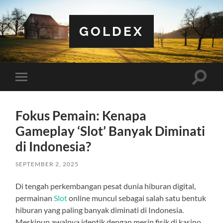
GOLDEX
Toggle
Toggle
search
mobile
field
menu
Fokus Pemain: Kenapa
Gameplay ‘Slot’ Banyak Diminati
di Indonesia?
SEPTEMBER 2, 2025
Di tengah perkembangan pesat dunia hiburan digital,
permainan
Slot
online muncul sebagai salah satu bentuk
hiburan yang paling banyak diminati di Indonesia.
Meskipun awalnya identik dengan mesin fisik di kasino,