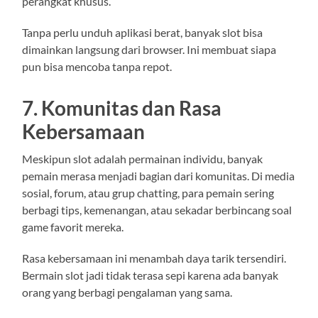
perangkat khusus.
Tanpa perlu unduh aplikasi berat, banyak slot bisa
dimainkan langsung dari browser. Ini membuat siapa
pun bisa mencoba tanpa repot.
7. Komunitas dan Rasa
Kebersamaan
Meskipun slot adalah permainan individu, banyak
pemain merasa menjadi bagian dari komunitas. Di media
sosial, forum, atau grup chatting, para pemain sering
berbagi tips, kemenangan, atau sekadar berbincang soal
game favorit mereka.
Rasa kebersamaan ini menambah daya tarik tersendiri.
Bermain slot jadi tidak terasa sepi karena ada banyak
orang yang berbagi pengalaman yang sama.