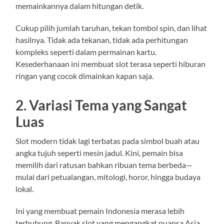
memainkannya dalam hitungan detik.
Cukup pilih jumlah taruhan, tekan tombol spin, dan lihat
hasilnya. Tidak ada tekanan, tidak ada perhitungan
kompleks seperti dalam permainan kartu.
Kesederhanaan ini membuat slot terasa seperti hiburan
ringan yang cocok dimainkan kapan saja.
2. Variasi Tema yang Sangat
Luas
Slot modern tidak lagi terbatas pada simbol buah atau
angka tujuh seperti mesin jadul. Kini, pemain bisa
memilih dari ratusan bahkan ribuan tema berbeda—
mulai dari petualangan, mitologi, horor, hingga budaya
lokal.
Ini yang membuat pemain Indonesia merasa lebih
terhubung. Banyak slot yang mengangkat nuansa Asia,