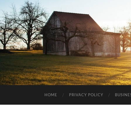
HOME
PRIVACY POLICY
BUSINE