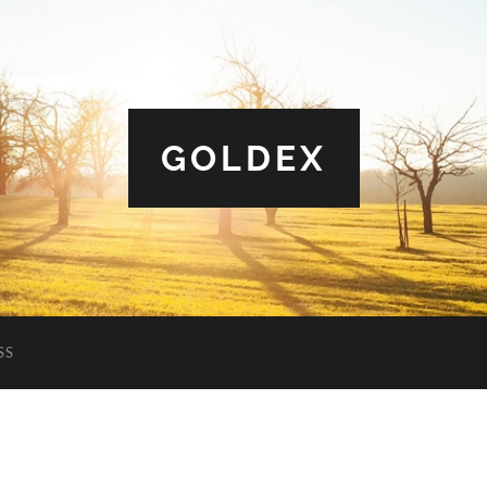
GOLDEX
SS