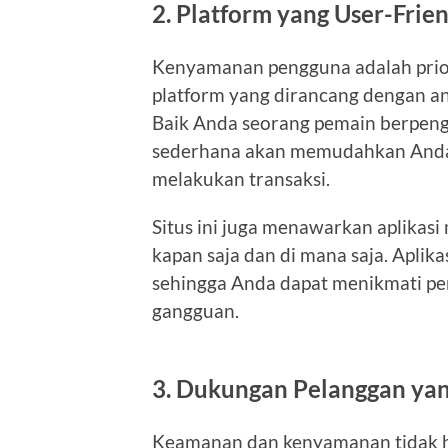
2. Platform yang User-Frie
Kenyamanan pengguna adalah prior
platform yang dirancang dengan a
Baik Anda seorang pemain berpeng
sederhana akan memudahkan Anda
melakukan transaksi.
Situs ini juga menawarkan aplika
kapan saja dan di mana saja. Aplika
sehingga Anda dapat menikmati p
gangguan.
3. Dukungan Pelanggan yan
Keamanan dan kenyamanan tidak ha