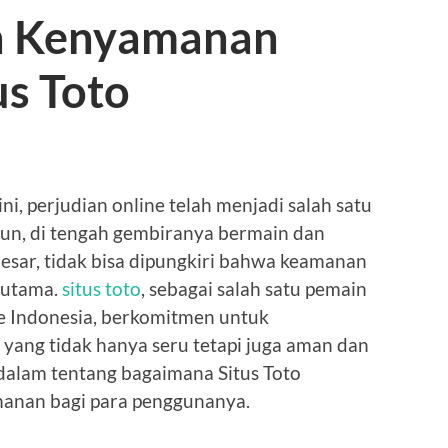
n Kenyamanan
us Toto
ini, perjudian online telah menjadi salah satu
mun, di tengah gembiranya bermain dan
sar, tidak bisa dipungkiri bahwa keamanan
 utama.
situs toto
, sebagai salah satu pemain
e Indonesia, berkomitmen untuk
ang tidak hanya seru tetapi juga aman dan
 dalam tentang bagaimana Situs Toto
anan bagi para penggunanya.