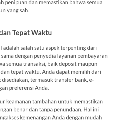
gah penipuan dan memastikan bahwa semua
kun yang sah.
dan Tepat Waktu
 adalah salah satu aspek terpenting dari
rja sama dengan penyedia layanan pembayaran
a semua transaksi, baik deposit maupun
dan tepat waktu. Anda dapat memilih dari
isediakan, termasuk transfer bank, e-
ngan preferensi Anda.
edur keamanan tambahan untuk memastikan
ngan benar dan tanpa penundaan. Hal ini
engakses kemenangan Anda dengan mudah