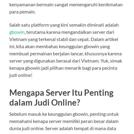
kenyamanan bermain sangat memengaruhi kenikmatan
para pemain.
Salah satu platform yang kini semakin diminati adalah
gbowin
, terutama karena mengandalkan server dari
Vietnam yang terkenal stabil dan cepat. Dalam artikel
ini, kita akan membahas keunggulan gbowin yang
membuat permainan berjalan lancar, khususnya karena
server yang digunakan berasal dari Vietnam. Yuk, simak
kenapa gbowin jadi pilihan menarik bagi para pecinta
judi online!
Mengapa Server Itu Penting
dalam Judi Online?
Sebelum masuk ke keunggulan gbowin, penting untuk
memahami kenapa server memiliki peran besar dalam
dunia judi online. Server adalah tempat di mana data