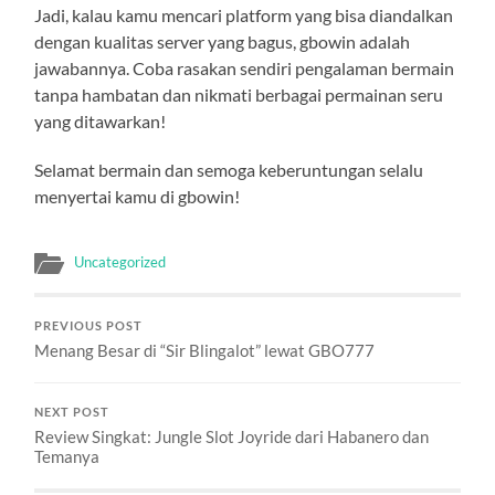
Jadi, kalau kamu mencari platform yang bisa diandalkan
dengan kualitas server yang bagus, gbowin adalah
jawabannya. Coba rasakan sendiri pengalaman bermain
tanpa hambatan dan nikmati berbagai permainan seru
yang ditawarkan!
Selamat bermain dan semoga keberuntungan selalu
menyertai kamu di gbowin!
Uncategorized
PREVIOUS POST
Menang Besar di “Sir Blingalot” lewat GBO777
NEXT POST
Review Singkat: Jungle Slot Joyride dari Habanero dan
Temanya