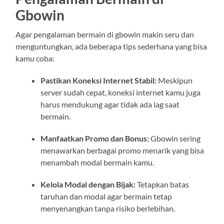
Gbowin
Agar pengalaman bermain di gbowin makin seru dan
menguntungkan, ada beberapa tips sederhana yang bisa
kamu coba:
Pastikan Koneksi Internet Stabil:
Meskipun
server sudah cepat, koneksi internet kamu juga
harus mendukung agar tidak ada lag saat
bermain.
Manfaatkan Promo dan Bonus:
Gbowin sering
menawarkan berbagai promo menarik yang bisa
menambah modal bermain kamu.
Kelola Modal dengan Bijak:
Tetapkan batas
taruhan dan modal agar bermain tetap
menyenangkan tanpa risiko berlebihan.