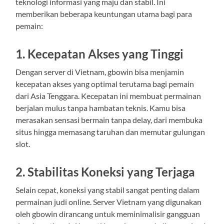
teknologi informasi yang maju dan stabil. Ini
memberikan beberapa keuntungan utama bagi para
pemain:
1.
Kecepatan Akses yang Tinggi
Dengan server di Vietnam, gbowin bisa menjamin
kecepatan akses yang optimal terutama bagi pemain
dari Asia Tenggara. Kecepatan ini membuat permainan
berjalan mulus tanpa hambatan teknis. Kamu bisa
merasakan sensasi bermain tanpa delay, dari membuka
situs hingga memasang taruhan dan memutar gulungan
slot.
2.
Stabilitas Koneksi yang Terjaga
Selain cepat, koneksi yang stabil sangat penting dalam
permainan judi online. Server Vietnam yang digunakan
oleh gbowin dirancang untuk meminimalisir gangguan