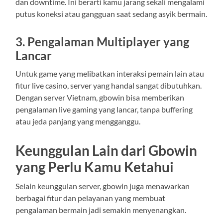
dan downtime. Ini berarti kamu jarang sekali mengalami
putus koneksi atau gangguan saat sedang asyik bermain.
3.
Pengalaman Multiplayer yang
Lancar
Untuk game yang melibatkan interaksi pemain lain atau
fitur live casino, server yang handal sangat dibutuhkan.
Dengan server Vietnam, gbowin bisa memberikan
pengalaman live gaming yang lancar, tanpa buffering
atau jeda panjang yang mengganggu.
Keunggulan Lain dari Gbowin
yang Perlu Kamu Ketahui
Selain keunggulan server, gbowin juga menawarkan
berbagai fitur dan pelayanan yang membuat
pengalaman bermain jadi semakin menyenangkan.