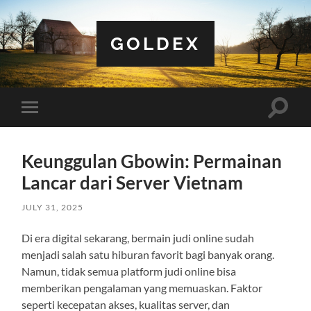
GOLDEX
Toggle
Toggle
search
mobile
field
menu
Keunggulan Gbowin: Permainan
Lancar dari Server Vietnam
JULY 31, 2025
Di era digital sekarang, bermain judi online sudah
menjadi salah satu hiburan favorit bagi banyak orang.
Namun, tidak semua platform judi online bisa
memberikan pengalaman yang memuaskan. Faktor
seperti kecepatan akses, kualitas server, dan