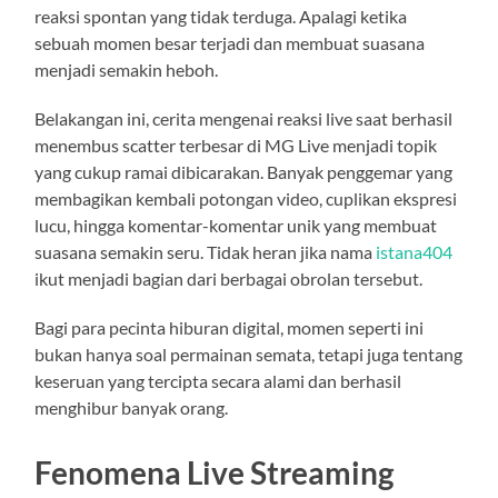
reaksi spontan yang tidak terduga. Apalagi ketika
sebuah momen besar terjadi dan membuat suasana
menjadi semakin heboh.
Belakangan ini, cerita mengenai reaksi live saat berhasil
menembus scatter terbesar di MG Live menjadi topik
yang cukup ramai dibicarakan. Banyak penggemar yang
membagikan kembali potongan video, cuplikan ekspresi
lucu, hingga komentar-komentar unik yang membuat
suasana semakin seru. Tidak heran jika nama
istana404
ikut menjadi bagian dari berbagai obrolan tersebut.
Bagi para pecinta hiburan digital, momen seperti ini
bukan hanya soal permainan semata, tetapi juga tentang
keseruan yang tercipta secara alami dan berhasil
menghibur banyak orang.
Fenomena Live Streaming