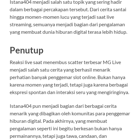
Istana404 menjadi salah satu topik yang sering hadir
dalam berbagai percakapan tersebut. Dari cerita santai
hingga momen-momen lucu yang terjadi saat live
streaming, semuanya menjadi bagian dari pengalaman
yang membuat dunia hiburan digital terasa lebih hidup.
Penutup
Reaksi live saat menembus scatter terbesar MG Live
menjadi salah satu cerita yang berhasil menarik
perhatian banyak penggemar slot online. Bukan hanya
karena momen yang terjadi, tetapi juga karena berbagai
ekspresi spontan dan interaksi seru yang mengiringinya.
Istana404 pun menjadi bagian dari berbagai cerita
menarik yang dibagikan oleh komunitas para penggemar
hiburan digital. Pada akhirnya, yang membuat
pengalaman seperti ini begitu berkesan bukan hanya
permainannya, tetapi juga tawa, candaan, dan