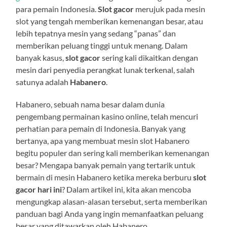
para pemain Indonesia.
Slot gacor
merujuk pada mesin
slot yang tengah memberikan kemenangan besar, atau
lebih tepatnya mesin yang sedang “panas” dan
memberikan peluang tinggi untuk menang. Dalam
banyak kasus,
slot gacor
sering kali dikaitkan dengan
mesin dari penyedia perangkat lunak terkenal, salah
satunya adalah
Habanero
.
Habanero, sebuah nama besar dalam dunia
pengembang permainan kasino online, telah mencuri
perhatian para pemain di Indonesia. Banyak yang
bertanya, apa yang membuat mesin slot Habanero
begitu populer dan sering kali memberikan kemenangan
besar? Mengapa banyak pemain yang tertarik untuk
bermain di mesin Habanero ketika mereka berburu
slot
gacor hari ini
? Dalam artikel ini, kita akan mencoba
mengungkap alasan-alasan tersebut, serta memberikan
panduan bagi Anda yang ingin memanfaatkan peluang
besar yang ditawarkan oleh Habanero.