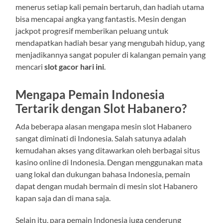
menerus setiap kali pemain bertaruh, dan hadiah utama
bisa mencapai angka yang fantastis. Mesin dengan
jackpot progresif memberikan peluang untuk
mendapatkan hadiah besar yang mengubah hidup, yang
menjadikannya sangat populer di kalangan pemain yang
mencari
slot gacor hari ini
.
Mengapa Pemain Indonesia
Tertarik dengan Slot Habanero?
Ada beberapa alasan mengapa mesin slot Habanero
sangat diminati di Indonesia. Salah satunya adalah
kemudahan akses yang ditawarkan oleh berbagai situs
kasino online di Indonesia. Dengan menggunakan mata
uang lokal dan dukungan bahasa Indonesia, pemain
dapat dengan mudah bermain di mesin slot Habanero
kapan saja dan di mana saja.
Selain itu, para pemain Indonesia juga cenderung