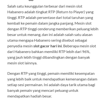
Salah satu keunggulan terbesar dari mesin slot
Habanero adalah tingkat RTP (Return to Player) yang
tinggi. RTP adalah persentase dari total taruhan yang
kembali ke pemain dalam jangka panjang. Mesin slot
dengan RTP tinggi cenderung memberikan peluang lebih
besar untuk menang, dan ini adalah salah satu alasan
utama mengapa Habanero sering disebut sebagai
penyedia mesin
slot gacor hari ini
. Beberapa mesin slot
dari Habanero bahkan memiliki RTP lebih dari 96%,
yang jauh lebih tinggi dibandingkan dengan banyak
mesin slot lainnya.
Dengan RTP yang tinggi, pemain memiliki kesempatan
yang lebih baik untuk mendapatkan kemenangan dalam
setiap sesi permainan. Ini adalah daya tarik utama bagi
banyak pemain yang mencari peluang untuk
mendapatkan hadiah besar.