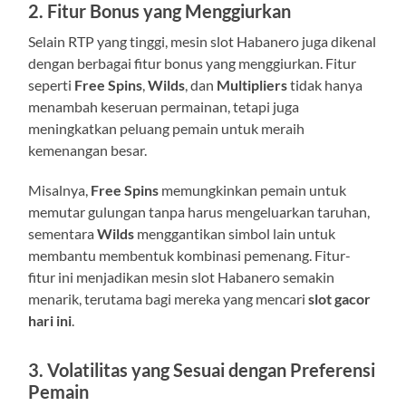
2.
Fitur Bonus yang Menggiurkan
Selain RTP yang tinggi, mesin slot Habanero juga dikenal
dengan berbagai fitur bonus yang menggiurkan. Fitur
seperti
Free Spins
,
Wilds
, dan
Multipliers
tidak hanya
menambah keseruan permainan, tetapi juga
meningkatkan peluang pemain untuk meraih
kemenangan besar.
Misalnya,
Free Spins
memungkinkan pemain untuk
memutar gulungan tanpa harus mengeluarkan taruhan,
sementara
Wilds
menggantikan simbol lain untuk
membantu membentuk kombinasi pemenang. Fitur-
fitur ini menjadikan mesin slot Habanero semakin
menarik, terutama bagi mereka yang mencari
slot gacor
hari ini
.
3.
Volatilitas yang Sesuai dengan Preferensi
Pemain