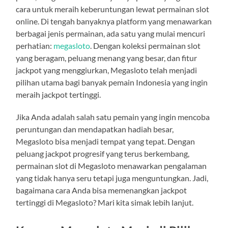
cara untuk meraih keberuntungan lewat permainan slot
online. Di tengah banyaknya platform yang menawarkan
berbagai jenis permainan, ada satu yang mulai mencuri
perhatian:
megasloto
. Dengan koleksi permainan slot
yang beragam, peluang menang yang besar, dan fitur
jackpot yang menggiurkan, Megasloto telah menjadi
pilihan utama bagi banyak pemain Indonesia yang ingin
meraih jackpot tertinggi.
Jika Anda adalah salah satu pemain yang ingin mencoba
peruntungan dan mendapatkan hadiah besar,
Megasloto bisa menjadi tempat yang tepat. Dengan
peluang jackpot progresif yang terus berkembang,
permainan slot di Megasloto menawarkan pengalaman
yang tidak hanya seru tetapi juga menguntungkan. Jadi,
bagaimana cara Anda bisa memenangkan jackpot
tertinggi di Megasloto? Mari kita simak lebih lanjut.