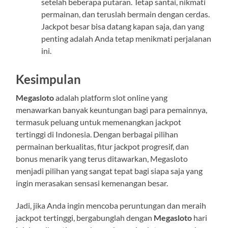
setelah beberapa putaran. Tetap santai, nikmati
permainan, dan teruslah bermain dengan cerdas.
Jackpot besar bisa datang kapan saja, dan yang
penting adalah Anda tetap menikmati perjalanan
ini.
Kesimpulan
Megasloto
adalah platform slot online yang
menawarkan banyak keuntungan bagi para pemainnya,
termasuk peluang untuk memenangkan jackpot
tertinggi di Indonesia. Dengan berbagai pilihan
permainan berkualitas, fitur jackpot progresif, dan
bonus menarik yang terus ditawarkan, Megasloto
menjadi pilihan yang sangat tepat bagi siapa saja yang
ingin merasakan sensasi kemenangan besar.
Jadi, jika Anda ingin mencoba peruntungan dan meraih
jackpot tertinggi, bergabunglah dengan
Megasloto
hari