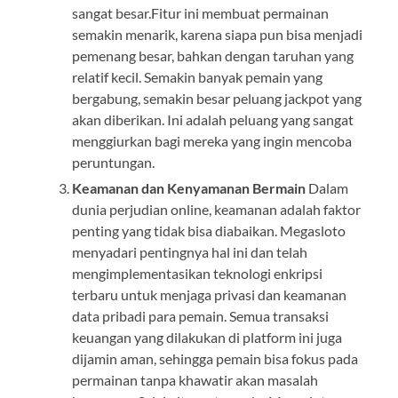
sangat besar.Fitur ini membuat permainan
semakin menarik, karena siapa pun bisa menjadi
pemenang besar, bahkan dengan taruhan yang
relatif kecil. Semakin banyak pemain yang
bergabung, semakin besar peluang jackpot yang
akan diberikan. Ini adalah peluang yang sangat
menggiurkan bagi mereka yang ingin mencoba
peruntungan.
Keamanan dan Kenyamanan Bermain
Dalam
dunia perjudian online, keamanan adalah faktor
penting yang tidak bisa diabaikan. Megasloto
menyadari pentingnya hal ini dan telah
mengimplementasikan teknologi enkripsi
terbaru untuk menjaga privasi dan keamanan
data pribadi para pemain. Semua transaksi
keuangan yang dilakukan di platform ini juga
dijamin aman, sehingga pemain bisa fokus pada
permainan tanpa khawatir akan masalah