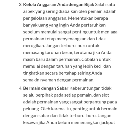
Kelola Anggaran Anda dengan Bijak
Salah satu
aspek yang sering diabaikan oleh pemain adalah
pengelolaan anggaran. Menentukan berapa
banyak uang yang ingin Anda pertaruhkan
sebelum memulai sangat penting untuk menjaga
permainan tetap menyenangkan dan tidak
merugikan. Jangan terburu-buru untuk
memasang taruhan besar, terutama jika Anda
masih baru dalam permainan. Cobalah untuk
memulai dengan taruhan yang lebih kecil dan
tingkatkan secara bertahap seiring Anda
semakin nyaman dengan permainan.
Bermain dengan Sabar
Keberuntungan tidak
selalu berpihak pada setiap pemain, dan slot
adalah permainan yang sangat bergantung pada
peluang. Oleh karena itu, penting untuk bermain
dengan sabar dan tidak terburu-buru. Jangan
kecewa jika Anda belum memenangkan jackpot