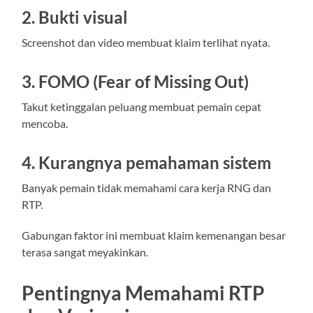
2. Bukti visual
Screenshot dan video membuat klaim terlihat nyata.
3. FOMO (Fear of Missing Out)
Takut ketinggalan peluang membuat pemain cepat
mencoba.
4. Kurangnya pemahaman sistem
Banyak pemain tidak memahami cara kerja RNG dan
RTP.
Gabungan faktor ini membuat klaim kemenangan besar
terasa sangat meyakinkan.
Pentingnya Memahami RTP