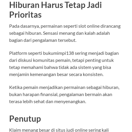
Hiburan Harus Tetap Jadi
Prioritas
Pada dasarnya, permainan seperti slot online dirancang
sebagai hiburan. Sensasi menang dan kalah adalah
bagian dari pengalaman tersebut.
Platform seperti bukumimpi138 sering menjadi bagian
dari diskusi komunitas pemain, tetapi penting untuk
tetap memahami bahwa tidak ada sistem yang bisa
menjamin kemenangan besar secara konsisten.
Ketika pemain menjadikan permainan sebagai hiburan,
bukan harapan finansial, pengalaman bermain akan
terasa lebih sehat dan menyenangkan.
Penutup
Klaim menang besar di situs judi online sering kali