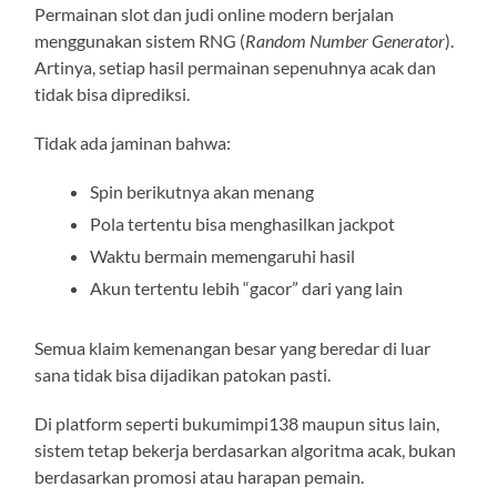
Permainan slot dan judi online modern berjalan
menggunakan sistem RNG (
Random Number Generator
).
Artinya, setiap hasil permainan sepenuhnya acak dan
tidak bisa diprediksi.
Tidak ada jaminan bahwa:
Spin berikutnya akan menang
Pola tertentu bisa menghasilkan jackpot
Waktu bermain memengaruhi hasil
Akun tertentu lebih “gacor” dari yang lain
Semua klaim kemenangan besar yang beredar di luar
sana tidak bisa dijadikan patokan pasti.
Di platform seperti bukumimpi138 maupun situs lain,
sistem tetap bekerja berdasarkan algoritma acak, bukan
berdasarkan promosi atau harapan pemain.