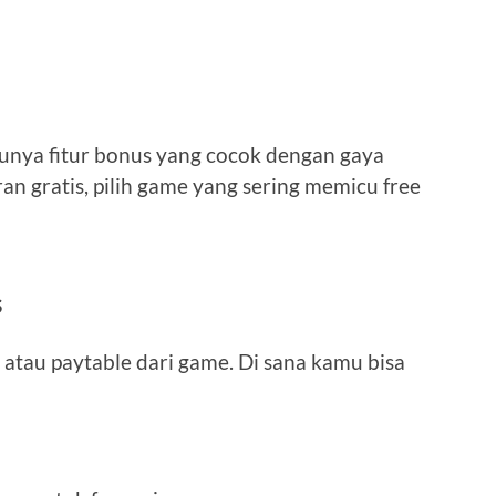
unya fitur bonus yang cocok dengan gaya
n gratis, pilih game yang sering memicu free
s
 atau paytable dari game. Di sana kamu bisa