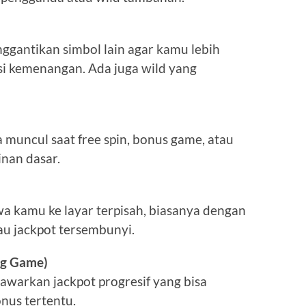
nggantikan simbol lain agar kamu lebih
 kemenangan. Ada juga wild yang
muncul saat free spin, bonus game, atau
inan dasar.
a kamu ke layar terpisah, biasanya dengan
tau jackpot tersembunyi.
ng Game)
warkan jackpot progresif yang bisa
nus tertentu.