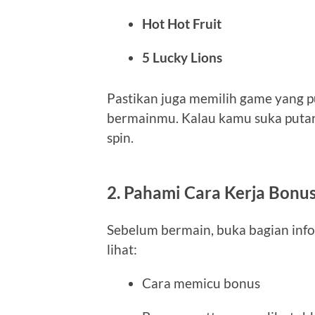
Hot Hot Fruit
5 Lucky Lions
Pastikan juga memilih game yang p
bermainmu. Kalau kamu suka putara
spin.
2. Pahami Cara Kerja Bonu
Sebelum bermain, buka bagian info
lihat:
Cara memicu bonus