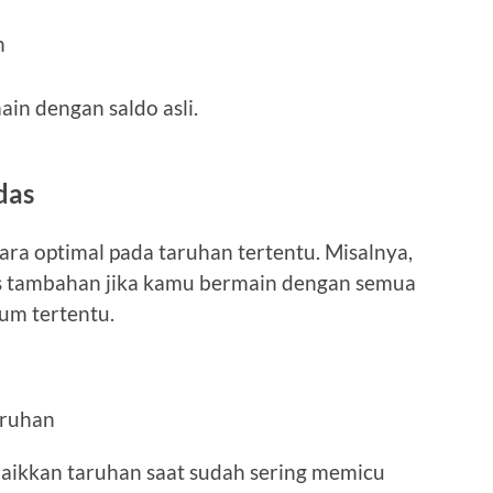
n
in dengan saldo asli.
das
cara optimal pada taruhan tertentu. Misalnya,
s tambahan jika kamu bermain dengan semua
mum tertentu.
aruhan
naikkan taruhan saat sudah sering memicu