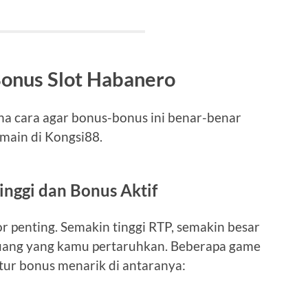
onus Slot Habanero
na cara agar bonus-bonus ini benar-benar
main di Kongsi88.
inggi dan Bonus Aktif
or penting. Semakin tinggi RTP, semakin besar
ang yang kamu pertaruhkan. Beberapa game
tur bonus menarik di antaranya: