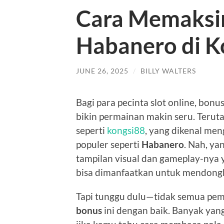
Cara Memaksi
Habanero di K
JUNE 26, 2025
/
BILLY WALTERS
Bagi para pecinta slot online, bonu
bikin permainan makin seru. Terut
seperti
kongsi88
, yang dikenal me
populer seperti
Habanero
. Nah, y
tampilan visual dan gameplay-nya 
bisa dimanfaatkan untuk mendong
Tapi tunggu dulu—tidak semua pe
bonus
ini dengan baik. Banyak yang 