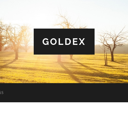
GOLDEX
SS