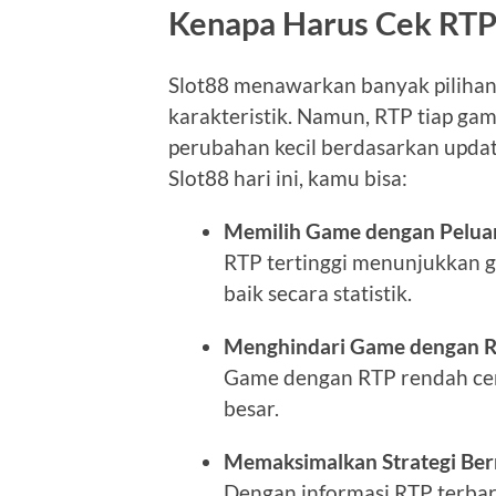
Kenapa Harus Cek RTP 
Slot88 menawarkan banyak pilihan
karakteristik. Namun, RTP tiap gam
perubahan kecil berdasarkan updat
Slot88 hari ini, kamu bisa:
Memilih Game dengan Pelua
RTP tertinggi menunjukkan 
baik secara statistik.
Menghindari Game dengan 
Game dengan RTP rendah ce
besar.
Memaksimalkan Strategi Be
Dengan informasi RTP terbar