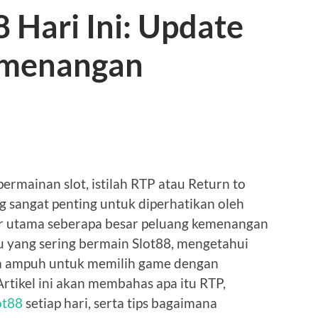
 Hari Ini: Update
emenangan
ermainan slot, istilah RTP atau Return to
ng sangat penting untuk diperhatikan oleh
or utama seberapa besar peluang kemenangan
u yang sering bermain Slot88, mengetahui
jata ampuh untuk memilih game dengan
rtikel ini akan membahas apa itu RTP,
ot88
setiap hari, serta tips bagaimana