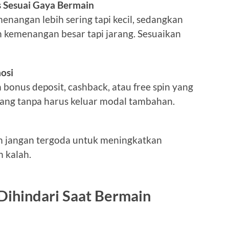
s Sesuai Gaya Bermain
menangan lebih sering tapi kecil, sedangkan
n kemenangan besar tapi jarang. Sesuaikan
osi
bonus deposit, cashback, atau free spin yang
ng tanpa harus keluar modal tambahan.
n jangan tergoda untuk meningkatkan
h kalah.
Dihindari Saat Bermain