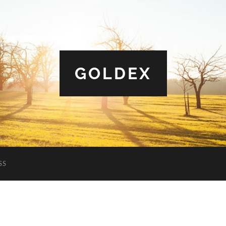
GOLDEX
SS