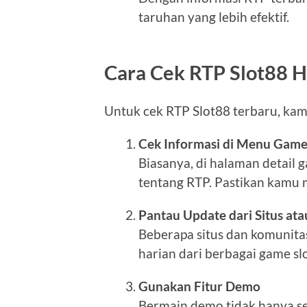
taruhan yang lebih efektif.
Cara Cek RTP Slot88 Ha
Untuk cek RTP Slot88 terbaru, kam
Cek Informasi di Menu Gam
Biasanya, di halaman detail 
tentang RTP. Pastikan kamu 
Pantau Update dari Situs at
Beberapa situs dan komunita
harian dari berbagai game sl
Gunakan Fitur Demo
Bermain demo tidak hanya seb