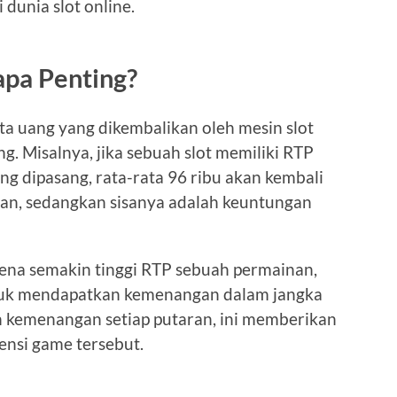
unia slot online.
pa Penting?
a uang yang dikembalikan oleh mesin slot
. Misalnya, jika sebuah slot memiliki RTP
ang dipasang, rata-rata 96 ribu akan kembali
an, sedangkan sisanya adalah keuntungan
na semakin tinggi RTP sebuah permainan,
tuk mendapatkan kemenangan dalam jangka
n kemenangan setiap putaran, ini memberikan
ensi game tersebut.